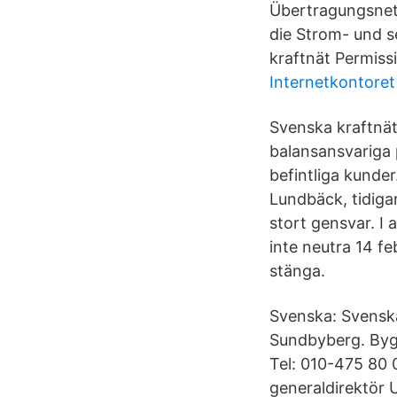
Übertragungsnet
die Strom- und s
kraftnät Permissi
Internetkontoret
Svenska kraftnät
balansansvariga p
befintliga kunde
Lundbäck, tidiga
stort gensvar. I 
inte neutra 14 fe
stänga.
Svenska: Svenska
Sundbyberg. Byg
Tel: 010-475 80 
generaldirektör 