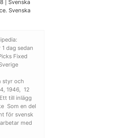
8 | Svenska
nce. Svenska
ipedia:
r 1 dag sedan
Picks Fixed
Sverige
i
m styr och
4, 1946, 12
t till inlägg
ke Som en del
nt för svensk
S arbetar med