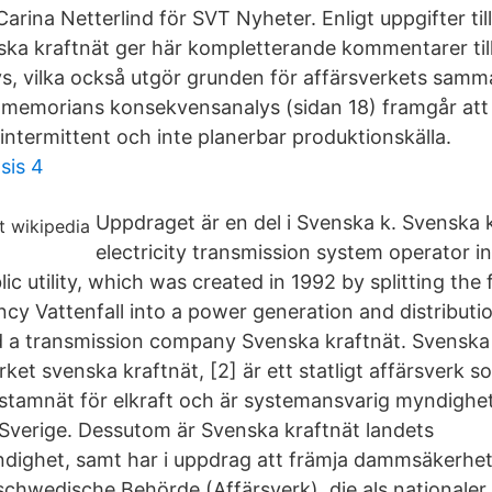
arina Netterlind för SVT Nyheter. Enligt uppgifter til
ska kraftnät ger här kompletterande kommentarer ti
, vilka också utgör grunden för affärsverkets sam
memorians konsekvensanalys (sidan 18) framgår att s
intermittent och inte planerbar produktionskälla.
sis 4
Uppdraget är en del i Svenska k. Svenska k
electricity transmission system operator in
c utility, which was created in 1992 by splitting the
y Vattenfall into a power generation and distribut
d a transmission company Svenska kraftnät. Svenska 
rket svenska kraftnät, [2] är ett statligt affärsverk s
stamnät för elkraft och är systemansvarig myndighet
i Sverige. Dessutom är Svenska kraftnät landets
dighet, samt har i uppdrag att främja dammsäkerhe
 schwedische Behörde (Affärsverk), die als nationaler