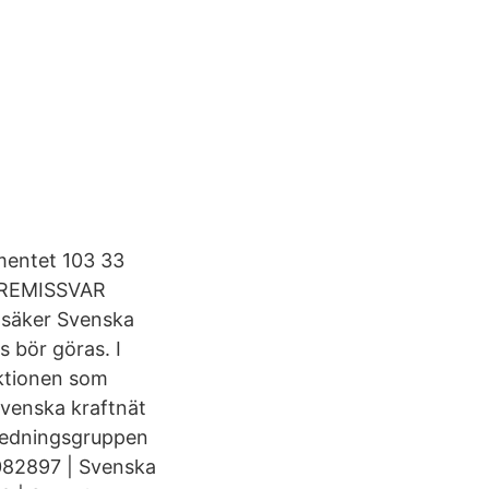
entet 103 33
5 REMISSVAR
r säker Svenska
s bör göras. I
uktionen som
 Svenska kraftnät
n Ledningsgruppen
3082897 | Svenska