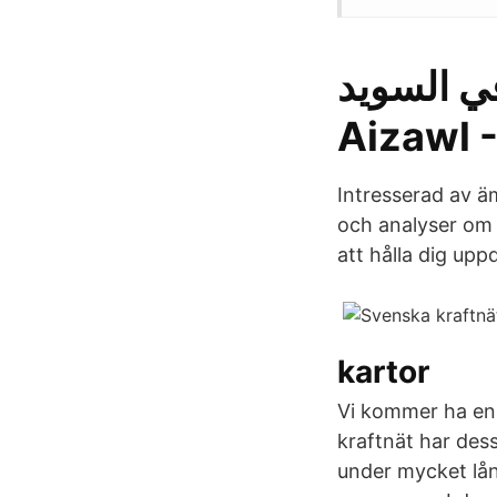
مية في السويد
Aizawl 
Intresserad av ä
och analyser om 
att hålla dig upp
kartor
Vi kommer ha en 
kraftnät har des
under mycket lång