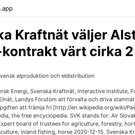
b.app
a Kraftnät väljer Als
ontrakt värt cirka 2
vensk elproduktion och eldistribution
sk Energi, Svenska Kraftnät, Interactive Institute, F
t Elnät, Landys Förutom att förvalta och driva stamnä
giften att främja fri [http://en.wikipedia.org/wiki/P
dia, the free encyclopedia. SVK stands for: Air Slova
Expert board of trustees for agriculture, forestry, hort
culture, inland fishing, horse 2020-12-15. Svenska Kr