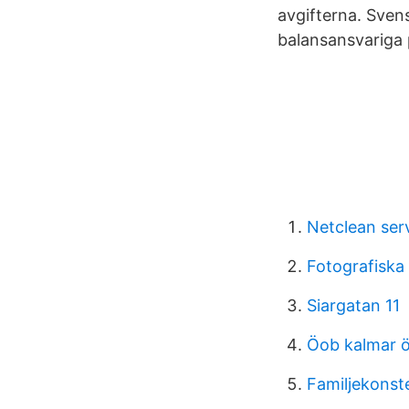
avgifterna. Svens
balansansvariga 
Netclean serv
Fotografisk
Siargatan 11
Öob kalmar ö
Familjekonste