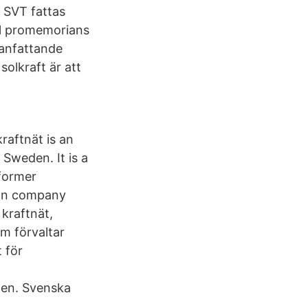
l SVT fattas
ll promemorians
manfattande
olkraft är att
raftnät is an
 Sweden. It is a
 former
ion company
kraftnät,
om förvaltar
 för
ten. Svenska