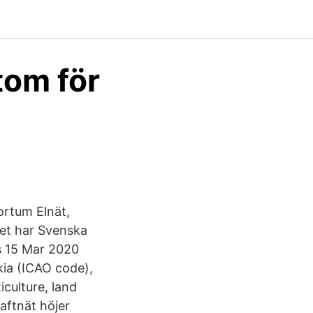
tom för
ortum Elnät,
tet har Svenska
as 15 Mar 2020
kia (ICAO code),
iculture, land
aftnät höjer