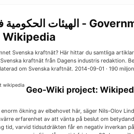
الهيئات الحكو - Government
- Wikipedia
mnet Svenska kraftnät? Här hittar du samtliga artikl
Svenska kraftnät från Dagens industris redaktion. B
daterad om Svenska kraftnät. 2014-09-01 · 190 miljone
Geo-Wiki project: Wikipedi
enorm ökning av elbehovet här, säger Nils-Olov Lin
svärre erfarenhet av att vänta på beslut om betydan
 tid, varvid tidsutdräkten får en negativ inverkan p