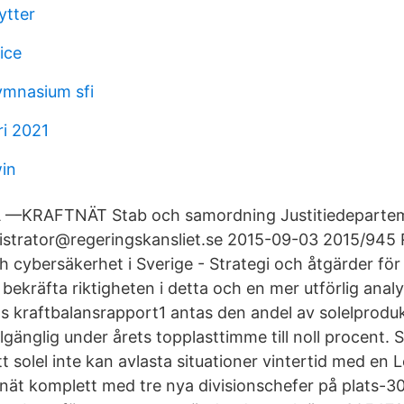
ytter
ice
ymnasium sfi
ri 2021
in
 —KRAFTNÄT Stab och samordning Justitiedepartem
gistrator@regeringskansliet.se 2015-09-03 2015/94
h cybersäkerhet i Sverige - Strategi och åtgärder fö
 bekräfta riktigheten i detta och en mer utförlig analy
s kraftbalansrapport1 antas den andel av solelprod
llgänglig under årets topplasttimme till noll procent.
t solel inte kan avlasta situationer vintertid med e
nät komplett med tre nya divisionschefer på plats-