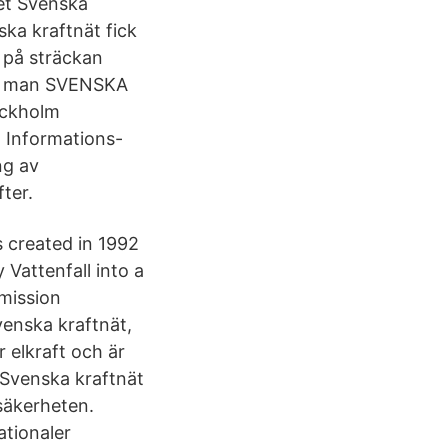
ket Svenska
ska kraftnät fick
g på sträckan
tt man SVENSKA
ockholm
 Informations-
ng av
ter.
s created in 1992
Vattenfall into a
mission
venska kraftnät,
r elkraft och är
 Svenska kraftnät
säkerheten.
ationaler