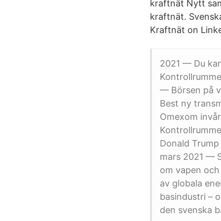
kraftnät Nytt s
kraftnät. Svensk
Kraftnät on Link
2021 — Du kan 
Kontrollrummet
— Börsen på vä
Best ny transm
Omexom invåna
Kontrollrummet
Donald Trump 
mars 2021 — Sve
om vapen och 
av globala ene
basindustri – 
den svenska ba