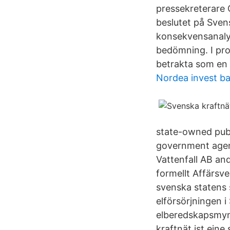
pressekreterare C
beslutet på Sven
konsekvensanalys
bedömning. I pro
betrakta som en 
Nordea invest ba
state-owned publi
government agenc
Vattenfall AB an
formellt Affärsve
svenska statens 
elförsörjningen 
elberedskapsmyn
kraftnät ist eine