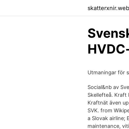
skatterxnir.we
Svensk
HVDC-k
Utmaningar för s
Social&nb av Sven
Skellefteå. Kraf
Kraftnät även upp
SVK. from Wikipe
a Slovak airline; 
maintenance, viti