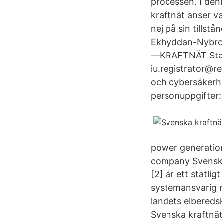
processen. I den
kraftnät anser va
nej på sin tillst
Ekhyddan-Nybro-
—KRAFTNÄT Stab 
iu.registrator@
och cybersäkerhe
personuppgifter:
power generation
company Svenska 
[2] är ett statli
systemansvarig m
landets elbered
Svenska kraftnät