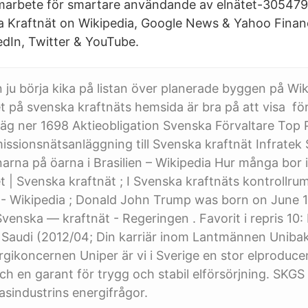
amarbete för smartare användande av elnätet-305479
a Kraftnät on Wikipedia, Google News & Yahoo Fina
edIn, Twitter & YouTube.
ju börja kika på listan över planerade byggen på Wik
 på svenska kraftnäts hemsida är bra på att visa fö
g ner 1698 Aktieobligation Svenska Förvaltare Top 
issionsnätsanläggning till Svenska kraftnät Infratek 
rna på öarna i Brasilien – Wikipedia Hur många bor 
 | Svenska kraftnät ; I Svenska kraftnäts kontrollru
- Wikipedia ; Donald John Trump was born on June 1
nska — kraftnät - Regeringen . Favorit i repris 10: Et
Saudi (2012/04; Din karriär inom Lantmännen Uniba
rgikoncernen Uniper är vi i Sverige en stor elproduce
och en garant för trygg och stabil elförsörjning. SKG
sindustrins energifrågor.