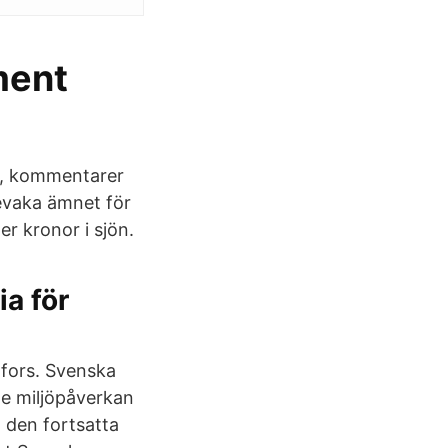
ar, kommentarer
evaka ämnet för
r kronor i sjön.
a för
dfors. Svenska
de miljöpåverkan
å den fortsatta