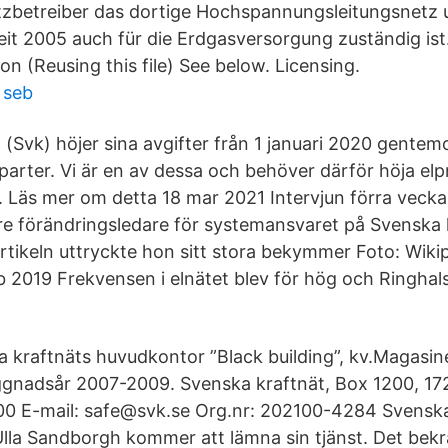
zbetreiber das dortige Hochspannungsleitungsnetz u
eit 2005 auch für die Erdgasversorgung zuständig is
on (Reusing this file) See below. Licensing.
 seb
 (Svk) höjer sina avgifter från 1 januari 2020 gentem
arter. Vi är en av dessa och behöver därför höja elpr
r. Läs mer om detta 18 mar 2021 Intervjun förra vec
re förändringsledare för systemansvaret på Svenska k
artikeln uttryckte hon sitt stora bekymmer Foto: Wikip
b 2019 Frekvensen i elnätet blev för hög och Ringhal
 kraftnäts huvudkontor ”Black building”, kv.Magasine
gnadsår 2007-2009. Svenska kraftnät, Box 1200, 1
00 E-mail: safe@svk.se Org.nr: 202100-4284 Svenska
Ulla Sandborgh kommer att lämna sin tjänst. Det bekr