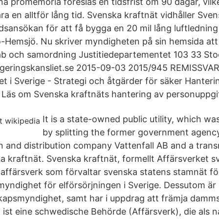
na promemoria föreslås en tidsfrist om 90 dagar, vil
ra en alltför lång tid. Svenska kraftnät vidhåller Sven
åndsansökan för att få bygga en 20 mil lång luftlednin
Hemsjö. Nu skriver myndigheten på sin hemsida a
och samordning Justitiedepartementet 103 33 St
regeringskansliet.se 2015-09-03 2015/945 REMISSVAR
t i Sverige - Strategi och åtgärder för säker Hanteri
 Läs om Svenska kraftnäts hantering av personuppgif
It is a state-owned public utility, which wa
by splitting the former government agency 
 and distribution company Vattenfall AB and a trans
kraftnät. Svenska kraftnät, formellt Affärsverket s
gt affärsverk som förvaltar svenska statens stamnät fö
yndighet för elförsörjningen i Sverige. Dessutom är
skapsmyndighet, samt har i uppdrag att främja damm
 ist eine schwedische Behörde (Affärsverk), die als n