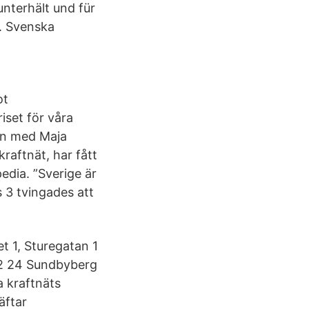
nterhält und für
t. Svenska
ot
iset för våra
kan med Maja
raftnät, har fått
edia. ”Sverige är
s 3 tvingades att
t 1, Sturegatan 1
72 24 Sundbyberg
 kraftnäts
äftar